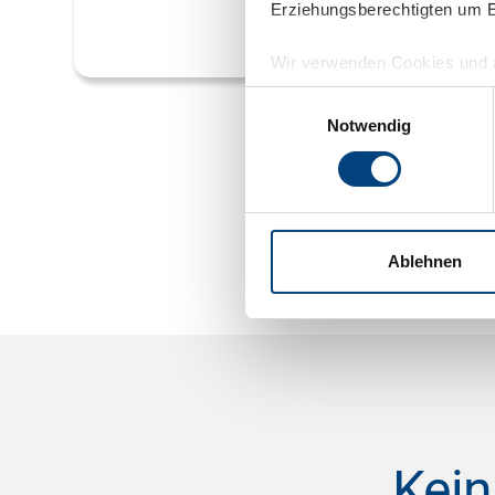
Rainer
Erziehungsberechtigten um Er
Wir verwenden Cookies und a
uns helfen, diese Webseite 
Einwilligungsauswahl
IP-Adressen), z. B. für pers
Notwendig
über die Verwendung Ihrer Da
Einige Services verarbeiten 
stimmst du auch der Verarbe
als Land mit unzureichende
Ablehnen
personenbezogene Daten in 
Kein