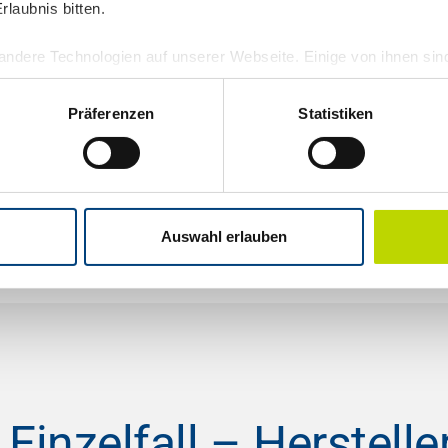
 Krauss
, Gesamtvertriebsleiter Ersa
laubnis bitten.
ndere Technologien auf unserer Webseite. Einige von ihnen sin
und Ihre Erfahrung zu verbessern. Personenbezogene Daten könn
onalisierte Anzeigen und Inhalte oder Anzeigen- und Inhaltsmess
Präferenzen
Statistiken
ten finden Sie in unserer
Datenschutzerklärung
.
Starten auch Sie noch heute Ihre Erfolgsstory
personenbezogene Daten in den USA. Mit deiner Einwilligung zu
itung deiner Daten in den USA gemäß Art. 49 (1) lit. a DSGVO 
m Datenschutz nach EU-Standards ein. So besteht etwa das Ris
Auswahl erlauben
Überwachungsprogrammen verarbeiten, ohne bestehende Klagemö
 Einzelfall – Herstelle