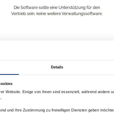
Die Software sollte eine Unterstützung für den
Vertrieb sein, keine weitere Verwaltungssoftware.
ition war es wert, anders hätte
Details
 im Unternehmen gar nicht b
Cookies
können."
er Website. Einige von ihnen sind essenziell, während andere u
.
sind und Ihre Zustimmung zu freiwilligen Diensten geben möchte