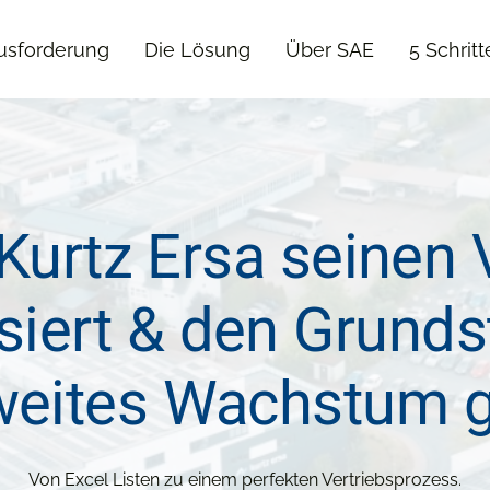
usforderung
Die Lösung
Über SAE
5 Schrit
Kurtz Ersa seinen 
isiert & den Grunds
weites Wachstum g
Von Excel Listen zu einem perfekten Vertriebsprozess.