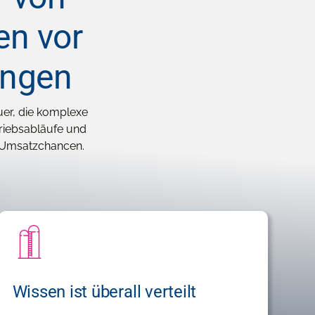
en vor
ungen
uer, die komplexe
triebsabläufe und
n Umsatzchancen.
Wissen ist überall verteilt