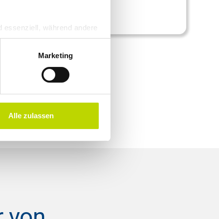
d essenziell, während andere
en verarbeitet werden (z. B.
ung. Weitere Informationen
Marketing
r Nutzung dieser Services
zu. Das EuGH stuft die USA
iko, dass US-Behörden
Alle zulassen
glichkeit für Europäer.
r von