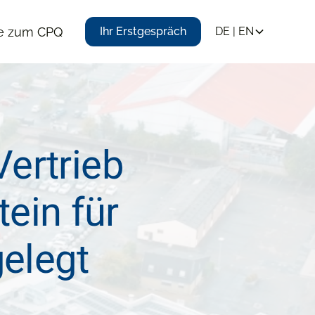
te zum CPQ
Ihr Erstgespräch
DE | EN
Vertrieb
tein für
elegt