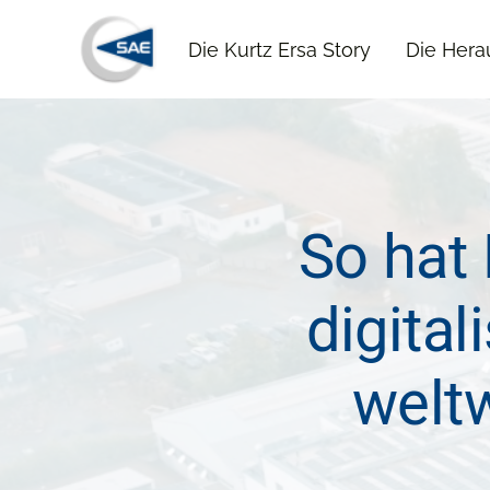
Die Kurtz Ersa Story
Die Hera
So hat 
digital
welt