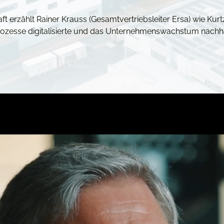
ft erzählt Rainer Krauss (Gesamtvertriebsleiter Ersa) wie Ku
rozesse digitalisierte und das Unternehmenswachstum nachha