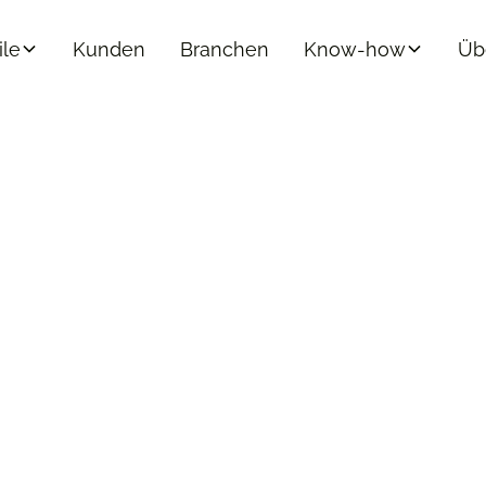
ile
Kunden
Branchen
Know-how
Üb
ebote,
den -
ür Präzision
oduktvarianten mühelos zu verwalten und fehlerfreie