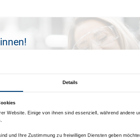
innen!
und den ineffizienten Prozessen, die häufig noch den
reuten Informationen in Excel-Listen, Aktenordnern und
fwändigen, manuellen Prozessen bei der
Details
er von ihren Kernaufgaben abhalten.
Cookies
er Website. Einige von ihnen sind essenziell, während andere u
.
sind und Ihre Zustimmung zu freiwilligen Diensten geben möchte