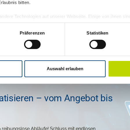
laubnis bitten.
Angebote in Sekun
Vertriebsdokumente,
Automatisierte Prozesse
ndere Technologien auf unserer Webseite. Einige von ihnen sin
m Ort
fehlerfreie und individual
und Ihre Erfahrung zu verbessern. Personenbezogene Daten könn
onalisierte Anzeigen und Inhalte oder Anzeigen- und Inhaltsmess
Präferenzen
Statistiken
ten finden Sie in unserer
Datenschutzerklärung
.
personenbezogene Daten in den USA. Mit deiner Einwilligung zu
itung deiner Daten in den USA gemäß Art. 49 (1) lit. a DSGVO 
m Datenschutz nach EU-Standards ein. So besteht etwa das Ris
Auswahl erlauben
Überwachungsprogrammen verarbeiten, ohne bestehende Klagemö
atisieren – vom Angebot bis
reibungslose Abläufe! Schluss mit endlosen