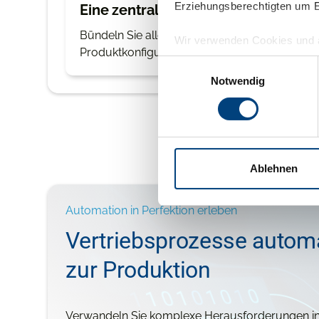
Erziehungsberechtigten um Er
Eine zentrale Wissensdatenbank
Bündeln Sie alle relevanten Informationen – 
Wir verwenden Cookies und a
Produktkonfigurationen, Preislisten – an eine
uns helfen, diese Webseite 
Einwilligungsauswahl
IP-Adressen), z. B. für pers
Notwendig
über die Verwendung Ihrer Da
Einige Services verarbeiten 
stimmst du auch der Verarbe
als Land mit unzureichende
Ablehnen
personenbezogene Daten in 
Automation in Perfektion erleben
Vertriebsprozesse autom
zur Produktion
Verwandeln Sie komplexe Herausforderungen in 