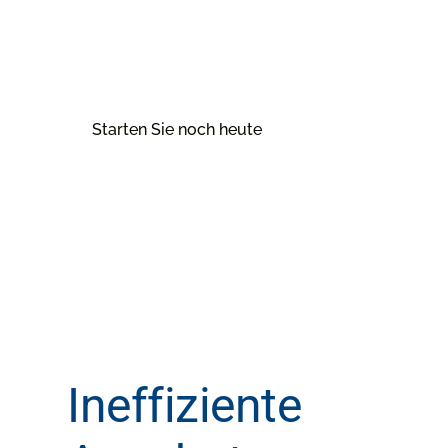
Angebote in Sekundenschnelle zu erstellen. Nutzen S
datenbasierte Entscheidungen und stellen Sie sicher
werden.
Starten Sie noch heute
Ineffiziente