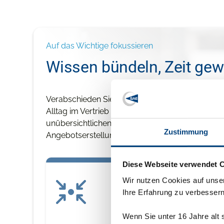
Auf das Wichtige fokussieren
Wissen bündeln, Zeit gew
Verabschieden Sie sich von der Zettelwirtschaft 
Alltag im Vertrieb bestimmen! Schluss mit verst
unübersichtlichen Systemen. Schluss mit zeitau
Zustimmung
Angebotserstellung, die Ihre Vertriebsmitarbeit
Diese Webseite verwendet 
Wir nutzen Cookies auf unser
Ihre Erfahrung zu verbessern
Wenn Sie unter 16 Jahre alt 