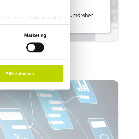
denschnelle
 ermöglichen es Ihnen, im Handumdrehen
d essenziell, während andere
isierte Angebote zu erstellen
en verarbeitet werden (z. B.
ung. Weitere Informationen
Marketing
r Nutzung dieser Services
zu. Das EuGH stuft die USA
iko, dass US-Behörden
Alle zulassen
glichkeit für Europäer.