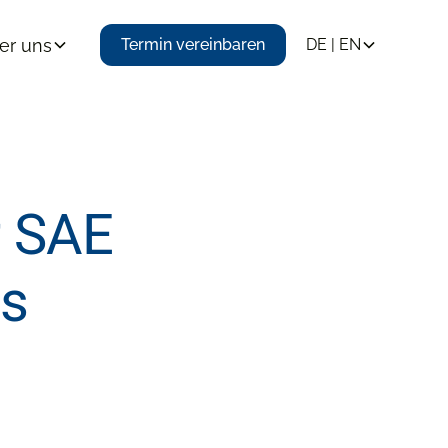
er uns
Termin vereinbaren
DE | EN
r SAE
ns