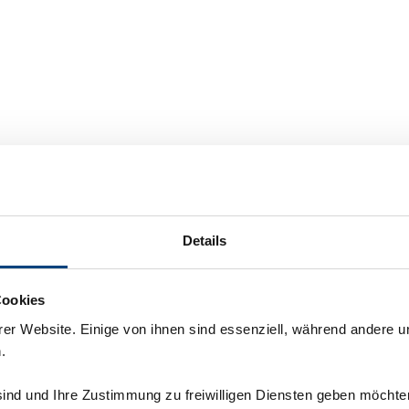
odukte zum Leben:
ration
Details
Cookies
langweiligen PDFs!
Ihre Kunden in eine immersive Produkterfahrung
er Website. Einige von ihnen sind essenziell, während andere u
.
etails und erleben Individualisierungsmöglichkeiten
sind und Ihre Zustimmung zu freiwilligen Diensten geben möchte