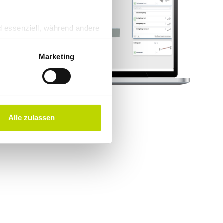
d essenziell, während andere
en verarbeitet werden (z. B.
ung. Weitere Informationen
Marketing
r Nutzung dieser Services
zu. Das EuGH stuft die USA
iko, dass US-Behörden
Alle zulassen
glichkeit für Europäer.