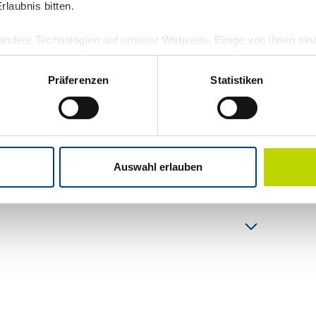
tes mit der Macht der 3D-Visualisierung!
laubnis bitten.
ndere Technologien auf unserer Webseite. Einige von ihnen sin
und Ihre Erfahrung zu verbessern. Personenbezogene Daten könn
onalisierte Anzeigen und Inhalte oder Anzeigen- und Inhaltsmess
Präferenzen
Statistiken
ten finden Sie in unserer
Datenschutzerklärung
.
3D, als ob sie diese direkt vor sich hätten.
personenbezogene Daten in den USA. Mit deiner Einwilligung zu
itung deiner Daten in den USA gemäß Art. 49 (1) lit. a DSGVO 
verschiedener Produktvarianten.
m Datenschutz nach EU-Standards ein. So besteht etwa das Ris
Auswahl erlauben
 Conversion
Überwachungsprogrammen verarbeiten, ohne bestehende Klagemö
und die Begeisterung für das Produkt, was zu
US Patentamt überzeugt ist und uns 2020 das
ie erteilt hat.