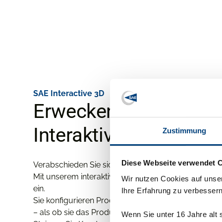
SAE Interactive 3D
Erwecken Sie Ihre Pr
Interaktive 3D-Konfigu
Zustimmung
Diese Webseite verwendet 
Verabschieden Sie sich von statischen Bildern und 
Mit unserem interaktiven 3D-Konfigurator tauchen 
Wir nutzen Cookies auf unser
ein.
Ihre Erfahrung zu verbessern
Sie konfigurieren Produkte in Echtzeit, entdecken D
– als ob sie das Produkt direkt vor sich hätten.
Wenn Sie unter 16 Jahre alt 