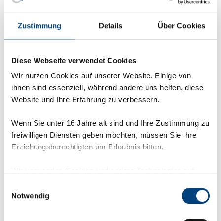
Softwarelösung gewährleistet eine
selbstbestimmte Produktkonfiguration
Zustimmung
Details
Über Cookies
bereits im Anfrageprozess. Mit wenigen
Klicks erstellen potenzielle Kund:innen
Anfragen, die direkt in Ihrem Salesfunnel
Diese Webseite verwendet Cookies
landen.
Wir nutzen Cookies auf unserer Website. Einige von
Ihre Vertriebsteams profitiert dabei
ihnen sind essenziell, während andere uns helfen, diese
nachhaltig von stets korrekten Angeboten
Website und Ihre Erfahrung zu verbessern.
und Kalkulationen. Zugleich sichert die
Applikation, dass ausschließlich
Wenn Sie unter 16 Jahre alt sind und Ihre Zustimmung zu
produzierbare Varianten angeboten und
freiwilligen Diensten geben möchten, müssen Sie Ihre
optionsabhängig für Ihre Kund:innen
Erziehungsberechtigten um Erlaubnis bitten.
bepreist werden.
Wir verwenden Cookies und andere Technologien auf
unserer Webseite. Einige von ihnen sind essenziell,
Einwilligungsauswahl
während andere uns helfen, diese Webseite und Ihre
Notwendig
Zurück zu SAE Insights
Erfahrung zu verbessern. Personenbezogene Daten
können verarbeitet werden (z. B. IP-Adressen), z. B. für