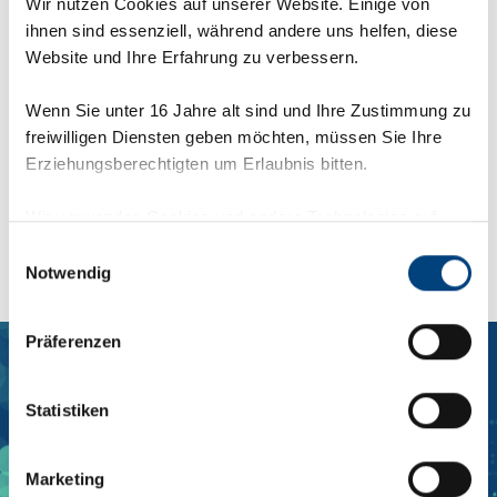
Wir nutzen Cookies auf unserer Website. Einige von
Mehr dazu
hier
.
ihnen sind essenziell, während andere uns helfen, diese
Website und Ihre Erfahrung zu verbessern.
Wenn Sie unter 16 Jahre alt sind und Ihre Zustimmung zu
Zurück zu SAE Insights
freiwilligen Diensten geben möchten, müssen Sie Ihre
Erziehungsberechtigten um Erlaubnis bitten.
SAE Insights
Wir verwenden Cookies und andere Technologien auf
unserer Webseite. Einige von ihnen sind essenziell,
Einwilligungsauswahl
während andere uns helfen, diese Webseite und Ihre
Notwendig
Erfahrung zu verbessern. Personenbezogene Daten
können verarbeitet werden (z. B. IP-Adressen), z. B. für
Präferenzen
personalisierte Anzeigen und Inhalte oder Anzeigen- und
Inhaltsmessung. Weitere Informationen über die
Verwendung Ihrer Daten finden Sie in
Statistiken
unserer
Datenschutzerklärung
.
SAE.
Marketing
Einige Services verarbeiten personenbezogene Daten in