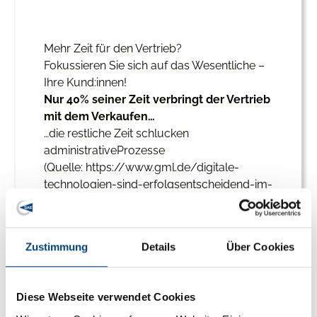
Mehr Zeit für den Vertrieb?
Fokussieren Sie sich auf das Wesentliche –
Ihre Kund:innen!
Nur 40% seiner Zeit verbringt der Vertrieb
mit dem Verkaufen…
…die restliche Zeit schlucken
administrativeProzesse
(Quelle: https://www.gml.de/digitale-
technologien-sind-erfolgsentscheidend-im-
vertrieb/).
Wir zeigen Ihnen, wie Sie oder Ihre
weltweiten Kollegen in
Zustimmung
Details
Über Cookies
derAngebotserstellung richtig Zeit sparen
können. Damit können Sie sich auf das
konzentrieren was wirklich wichtig ist – auf
Diese Webseite verwendet Cookies
Ihre Kunden.