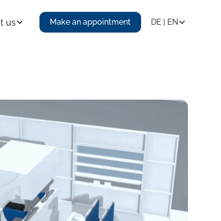
t us
Make an appointment
DE | EN