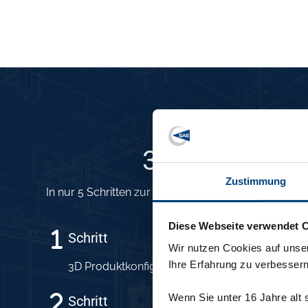
3D Produktkon
Zustimmung
In nur 5 Schritten zur Konfiguration in 3D – alles w
Diese Webseite verwendet 
Schritt
Wir nutzen Cookies auf unser
Ihre Erfahrung zu verbessern
3D Produktkonfigurator aktivieren
Wenn Sie unter 16 Jahre alt 
Schritt