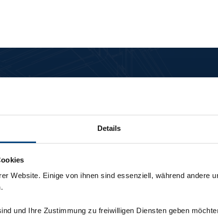
figurator | In nur 5 Schrit
Details
as Sie und Ihr Team tun müssen
Cookies
Schritt
er Website. Einige von ihnen sind essenziell, während andere u
.
Produkte über Standard
sind und Ihre Zustimmung zu freiwilligen Diensten geben möchte
Schritt