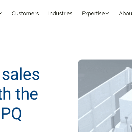
Customers
Industries
Expertise
Abou
 sales
th the
CPQ