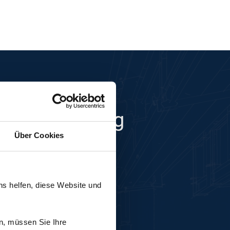
ten zum Erfolg
Über Cookies
ns helfen, diese Website und
funktionen animieren
n, müssen Sie Ihre