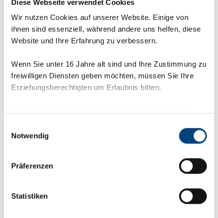
Diese Webseite verwendet Cookies
Wir nutzen Cookies auf unserer Website. Einige von
ihnen sind essenziell, während andere uns helfen, diese
Website und Ihre Erfahrung zu verbessern.
Wenn Sie unter 16 Jahre alt sind und Ihre Zustimmung zu
freiwilligen Diensten geben möchten, müssen Sie Ihre
Erziehungsberechtigten um Erlaubnis bitten.
Wir verwenden Cookies und andere Technologien auf
unserer Webseite. Einige von ihnen sind essenziell,
Einwilligungsauswahl
während andere uns helfen, diese Webseite und Ihre
Notwendig
Erfahrung zu verbessern. Personenbezogene Daten
können verarbeitet werden (z. B. IP-Adressen), z. B. für
Präferenzen
personalisierte Anzeigen und Inhalte oder Anzeigen- und
Inhaltsmessung. Weitere Informationen über die
Verwendung Ihrer Daten finden Sie in
Statistiken
unserer
Datenschutzerklärung
.