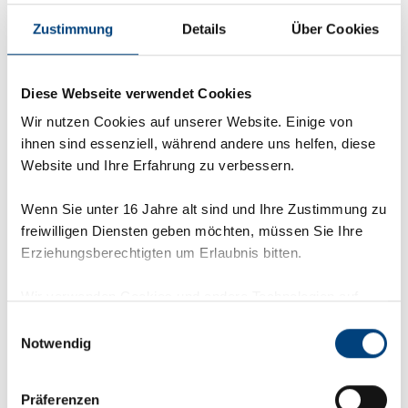
is your key to real competitiveness and a
powerful engine for the digital
Zustimmung
Details
Über Cookies
transformation of your production. Put an
end to compromises!
Want to see how it works? Find out all the
Diese Webseite verwendet Cookies
details, the most important selection
Wir nutzen Cookies auf unserer Website. Einige von
criteria for the right software and the
ihnen sind essenziell, während andere uns helfen, diese
ground-breaking benefits of CPQ!
Website und Ihre Erfahrung zu verbessern.
➡️
Download the full article here and
Wenn Sie unter 16 Jahre alt sind und Ihre Zustimmung zu
make your customer king again for good!
freiwilligen Diensten geben möchten, müssen Sie Ihre
Erziehungsberechtigten um Erlaubnis bitten.
Wir verwenden Cookies und andere Technologien auf
unserer Webseite. Einige von ihnen sind essenziell,
Einwilligungsauswahl
während andere uns helfen, diese Webseite und Ihre
Notwendig
Erfahrung zu verbessern. Personenbezogene Daten
können verarbeitet werden (z. B. IP-Adressen), z. B. für
Präferenzen
personalisierte Anzeigen und Inhalte oder Anzeigen- und